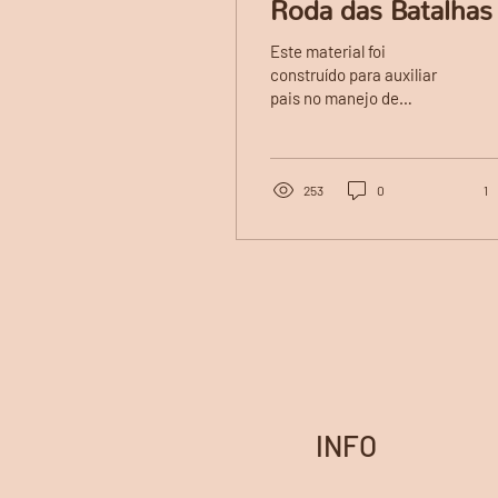
Roda das Batalhas
Este material foi
construído para auxiliar
pais no manejo de
situações problemas.
Pode ser aplicado em
crianças pré-escolares e...
253
0
1
INFO