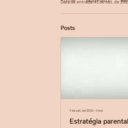
Profile
Blog Posts
Bl
Data de entrada: 15 de out. de 202
Posts
7 de set. de 2024
∙
1
min
Estratégia parental