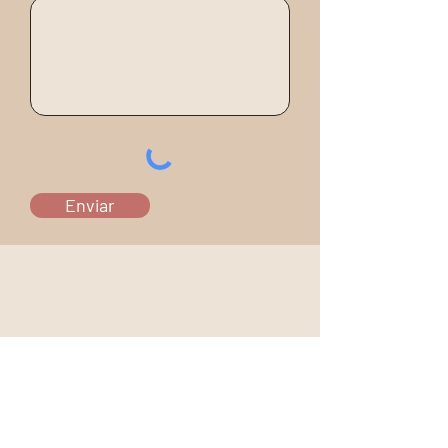
Enviar
INFO
contato@fabianagauy.com.br
08.331.854
/0001-62