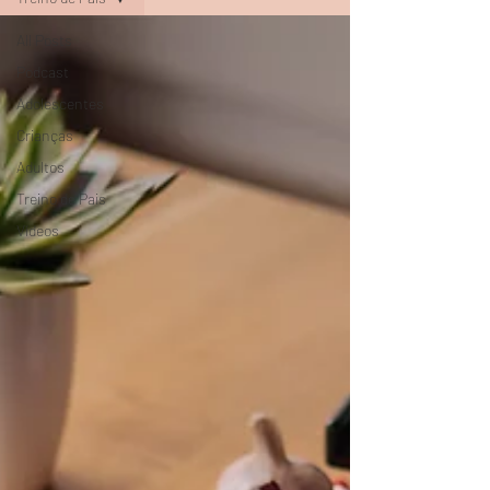
All Posts
Podcast
Adolescentes
Crianças
Adultos
Treino de Pais
Vídeos